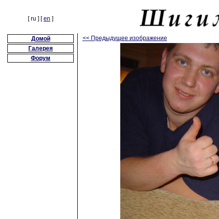
[ ru ] [
en
]
<< Предыдущее изображение
Домой
Галерея
Форум