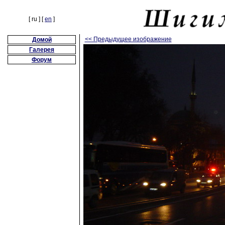
[ ru ] [
en
]
<< Предыдущее изображение
Домой
Галерея
Форум