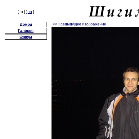
[ ru ] [
en
]
<< Предыдущее изображение
Домой
Галерея
Форум