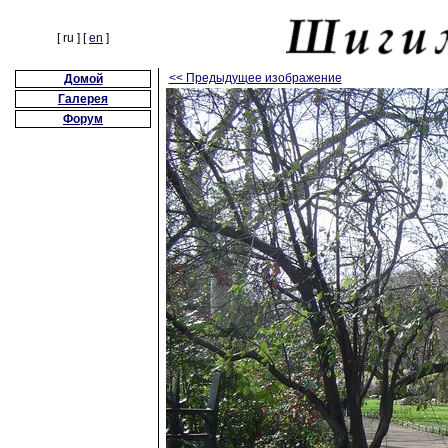
[ ru ] [
en
]
<< Предыдущее изображение
Домой
Галерея
Форум