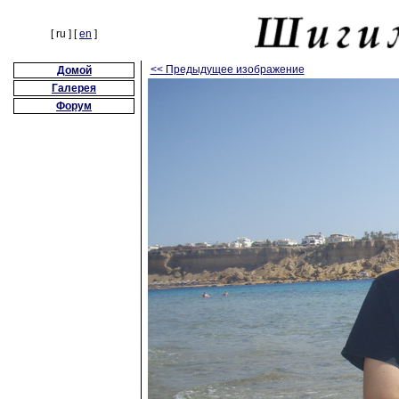
[ ru ] [
en
]
<< Предыдущее изображение
Домой
Галерея
Форум