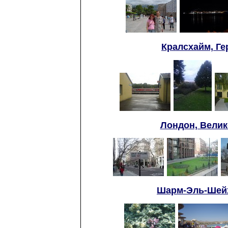
Кралсхайм, Ге
Лондон, Велико
Шарм-Эль-Шейх,