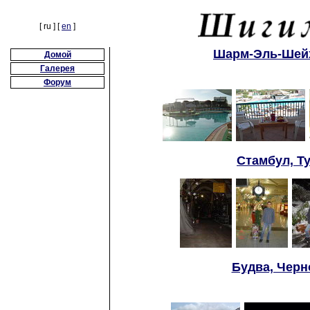
[ ru ] [
en
]
Шарм-Эль-Шейх,
Домой
Галерея
Форум
Стамбул, Ту
Будва, Черно